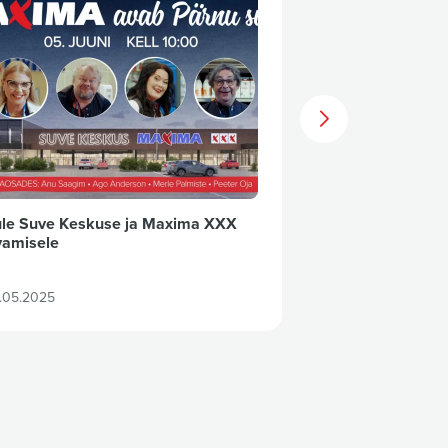
ule Suve Keskuse ja Maxima XXX
Pärnu Maxima X
vamisele
5. juunil
.05.2025
21.05.2025