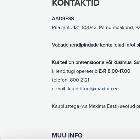
KONTAKTID
AADRESS
Riia mnt . 131, 80042, Pärnu maakond, P
Vabade rendipindade kohta leiad infot sii
Kui teil on pretensioone või küsimusi S
klienditugi opereerib
E-R 8.00-17.00
telefon:
800 2121
e-mail:
klienditugi@maxima.ee
Kauplustega (v.a Maxima Eesti) seotud p
MUU INFO