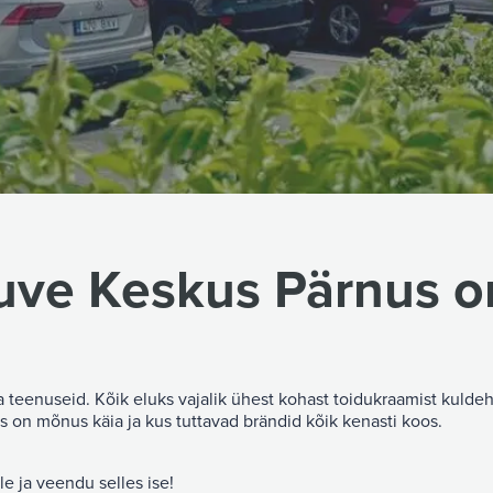
ve Keskus Pärnus on
 teenuseid. Kõik eluks vajalik ühest kohast toidukraamist kuldeh
 on mõnus käia ja kus tuttavad brändid kõik kenasti koos.
ule ja veendu selles ise!