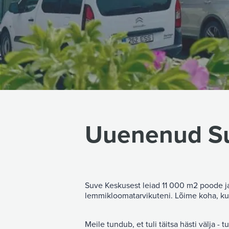
Uuenenud Su
Suve Keskusest leiad 11 000 m2 poode ja
lemmikloomatarvikuteni. Lõime koha, kus
Meile tundub, et tuli täitsa hästi välja - t