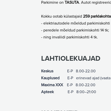
Parkimine on
TASUTA
. Autot registreeri
Kokku ootab külastajaid
259 parklakohta
- elektriautodele mõeldud parkimiskohti k
- peredele mõeldud parkimiskohti 14 tk;
- ning invaliidi parkimiskohti 4 tk.
LAHTIOLEKUAJAD
Keskus
E-P 8.00-22.00
Kauplused
E-P erinevad ajad (vaata täp
Maxima XXX
E-P 8.00-22.00
Apteek
E-P
8:00–21:00