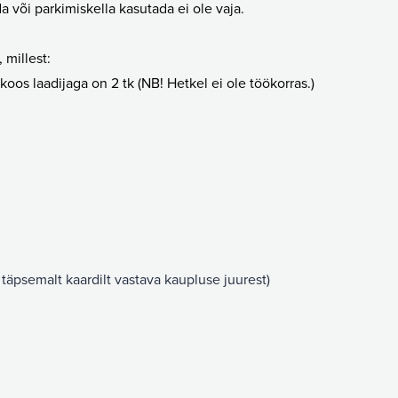
da või parkimiskella kasutada ei ole vaja.
, millest:
oos laadijaga on 2 tk (NB! Hetkel ei ole töökorras.)
semalt kaardilt vastava kaupluse juurest)