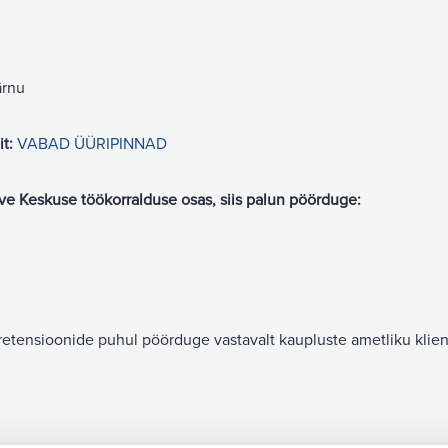
ärnu
t:
VABAD ÜÜRIPINNAD
uve Keskuse töökorralduse osas, siis palun pöörduge:
retensioonide puhul pöörduge vastavalt kaupluste ametliku klie